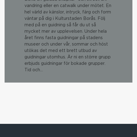
vandring eller en catwalk under mötet. En
hel värld av känslor, intryck, färg och form
väntar på dig i Kulturstaden Borås. Följ
med på en guidning så får du ut så
mycket mer av upplevelsen. Under hela
året finns fasta guidningar på stadens
museer och under vår, sommar och höst
utökas det med ett brett utbud av
guidningar utomhus. Är ni en större grupp
erbjuds guidningar för bokade grupper.
Tid och…