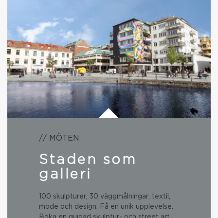
// MÖTEN
Staden som
galleri
100 skulpturer, 30 väggmålningar, textil,
mode och design. Få en unik upplevelse.
Boka en guidad skulptur- och street art