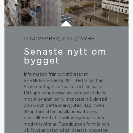
17 NOVEMBER, 2017 // NYHET
Senaste nytt om
bygget
Information från byggföretaget
SERNEKE -- vecka 48 Detta har hänt
Stommontaget fortsätter och nu har vi
fått upp kongresssalens konturer. I delen
mot Allégatan har vi monterat bjälklag på
plan 6 och detta skarvgjutes idag. Inne i
39:an fortsätter installationsarbetena
parallellt med att snickarna jobbar vidare
med gipsväggar. Fasadputsen fortgår och
på Tryckerigatan pågår återställning efter