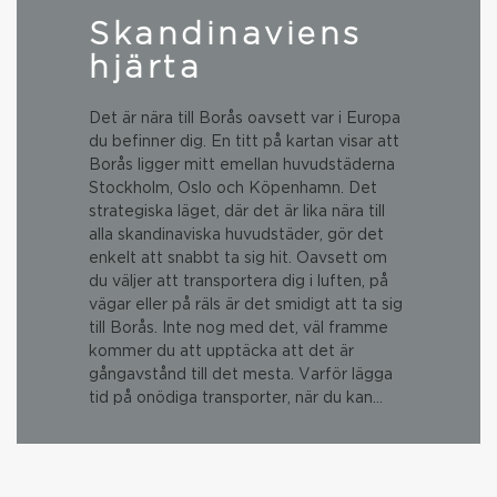
Skandinaviens
hjärta
Det är nära till Borås oavsett var i Europa
du befinner dig. En titt på kartan visar att
Borås ligger mitt emellan huvudstäderna
Stockholm, Oslo och Köpenhamn. Det
strategiska läget, där det är lika nära till
alla skandinaviska huvudstäder, gör det
enkelt att snabbt ta sig hit. Oavsett om
du väljer att transportera dig i luften, på
vägar eller på räls är det smidigt att ta sig
till Borås. Inte nog med det, väl framme
kommer du att upptäcka att det är
gångavstånd till det mesta. Varför lägga
tid på onödiga transporter, när du kan…