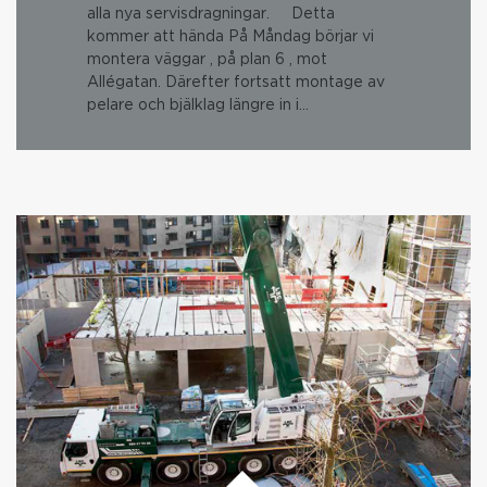
alla nya servisdragningar. Detta
kommer att hända På Måndag börjar vi
montera väggar , på plan 6 , mot
Allégatan. Därefter fortsatt montage av
pelare och bjälklag längre in i…