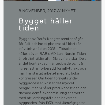
8 NOVEMBER, 2017 // NYHET
Bygget håller
tiden
Bygget av Borås Kongresscenter pågår
för fullt och huset planeras stå klart för
inflyttning hösten 2018 – Tidsplanen
håller, säger IBAB:s VD Lars Nordin. Tiden
är otroligt viktig att hålla av flera skäl. Dels
är det kontrakt som är tecknade och vår
hyresgäst är förberedd för inflyttning. och
man har startat arbetet med att boka
kongresser. Om tiden förskjuts under
byggprocessen kostar det mycket
pengar. Men vi håller produktionstiden och
därmed också ekonomin. Idag är arbetet
med att iordningställa den bevarade
byggnaden, från 1939, mot Järnvägsgatan