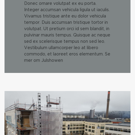
Donec ornare volutpat ex eu porta.
Integer accumsan vehicula ligula ut iaculis.
Vivamus tristique ante eu dolor vehicula
tempor. Duis accumsan tristique tortor in
volutpat. Ut pretium orci id sem blandit, in
pulvinar mauris tempus. Quisque ac neque
sed ex scelerisque tempus non sed leo.
Vestibulum ullamcorper leo at libero
commodo, et laoreet eros elementum. Se
mer om Julshowen