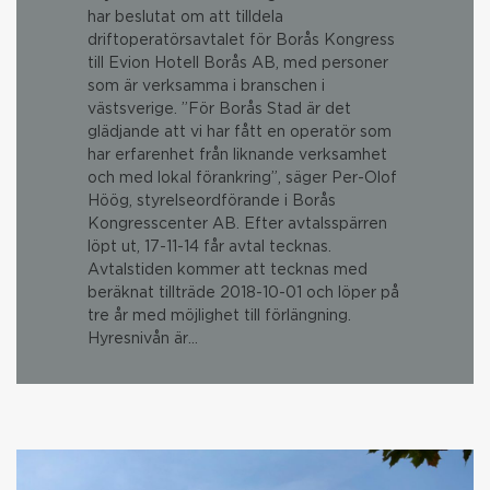
har beslutat om att tilldela
driftoperatörsavtalet för Borås Kongress
till Evion Hotell Borås AB, med personer
som är verksamma i branschen i
västsverige. ”För Borås Stad är det
glädjande att vi har fått en operatör som
har erfarenhet från liknande verksamhet
och med lokal förankring”, säger Per-Olof
Höög, styrelseordförande i Borås
Kongresscenter AB. Efter avtalsspärren
löpt ut, 17-11-14 får avtal tecknas.
Avtalstiden kommer att tecknas med
beräknat tillträde 2018-10-01 och löper på
tre år med möjlighet till förlängning.
Hyresnivån är…